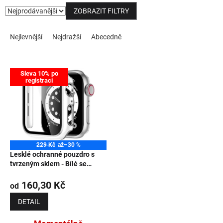
ZOBRAZIT FILTRY
NOVINKY
Řazení produktů
Nejlevnější
Nejdražší
Abecedně
Výpis produktů
Sleva 10% po
registraci
229 Kč
až
–30 %
Lesklé ochranné pouzdro s
tvrzeným sklem - Bílé se
stříbrným obrysem
160,30 Kč
od
DETAIL