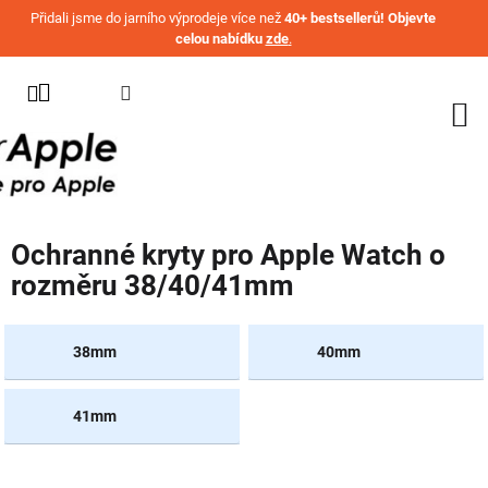
Přejít na obsah
Přidali jsme do jarního výprodeje více než
40+ bestsellerů! Objevte
celou nabídku
zde
.
KATEGORIE
WATCH
IPHONE
IPAD
Ochranné kryty pro Apple Watch o
MACBOOK
rozměru 38/40/41mm
AIRPODS
AIRTAG
38mm
40mm
OSTATNÍ
ZNAČKY
41mm
%
AKČNÍ
ZBOŽÍ