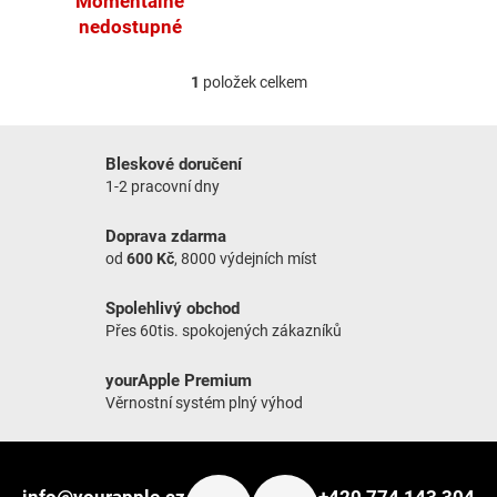
Momentálně
nedostupné
1
položek celkem
Ovládací prvky výpisu
Bleskové doručení
1-2 pracovní dny
Doprava zdarma
od
600 Kč
, 8000 výdejních míst
Spolehlivý obchod
Přes 60tis. spokojených zákazníků
yourApple Premium
Věrnostní systém plný výhod
Zápatí