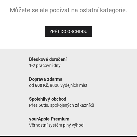
Můžete se ale podívat na ostatní kategorie.
NOVINKY
ZPĚT DO OBCHODU
Bleskové doručení
1-2 pracovní dny
Doprava zdarma
od
600 Kč
, 8000 výdejních míst
Spolehlivý obchod
Přes 60tis. spokojených zákazníků
yourApple Premium
Věrnostní systém plný výhod