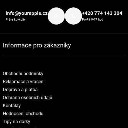
Zápatí
info@yourapple.cz
+420 774 143 304
Pište kdykoliv
Po-Pá 9-17 hod
Informace pro zákazníky
Obchodní podmínky
Reklamace a vráceni
Doprava a platba
Ochrana osobních údajů
Kontakty
Hodnocení obchodu
Tipy na dárky