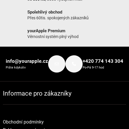
Spolehlivý obchod
Přes 60tis. spokojených zákazníků
yourApple Premium
Věrnostní systém plný výhod
Zápatí
info@yourapple.cz
+420 774 143 304
Pište kdykoliv
Po-Pá 9-17 hod
Informace pro zákazníky
Obchodní podmínky