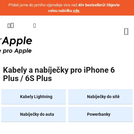
Přejít na obsah
Přidali jsme do jarního výprodeje více než
40+ bestsellerů! Objevte
celou nabídku
zde
.
KATEGORIE
WATCH
IPHONE
IPAD
Kabely a nabíječky pro iPhone 6
MACBOOK
Plus / 6S Plus
AIRPODS
AIRTAG
Kabely Lightning
Nabíječky do sítě
OSTATNÍ
ZNAČKY
Nabíječky do auta
Powerbanky
%
AKČNÍ
ZBOŽÍ