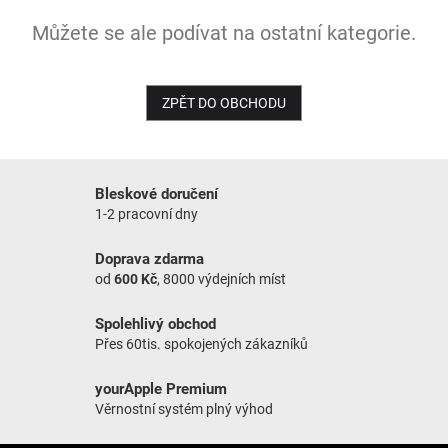
Můžete se ale podívat na ostatní kategorie.
NOVINKY
ZPĚT DO OBCHODU
Bleskové doručení
1-2 pracovní dny
Doprava zdarma
od
600 Kč
, 8000 výdejních míst
Spolehlivý obchod
Přes 60tis. spokojených zákazníků
yourApple Premium
Věrnostní systém plný výhod