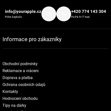
Zápatí
info@yourapple.cz
+420 774 143 304
Pište kdykoliv
Po-Pá 9-17 hod
Informace pro zákazníky
Obchodní podmínky
Reklamace a vráceni
Doprava a platba
Ochrana osobních údajů
Kontakty
Hodnocení obchodu
Tipy na dárky