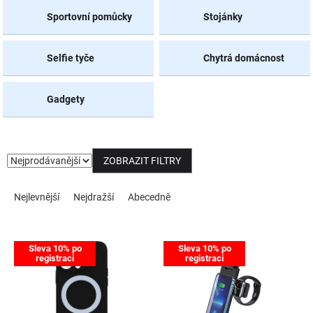
Sportovní pomůcky
Stojánky
NOVINKY
Selfie tyče
Chytrá domácnost
Gadgety
ZOBRAZIT FILTRY
Řazení produktů
Nejlevnější
Nejdražší
Abecedně
Výpis produktů
Sleva 10% po
Sleva 10% po
registraci
registraci