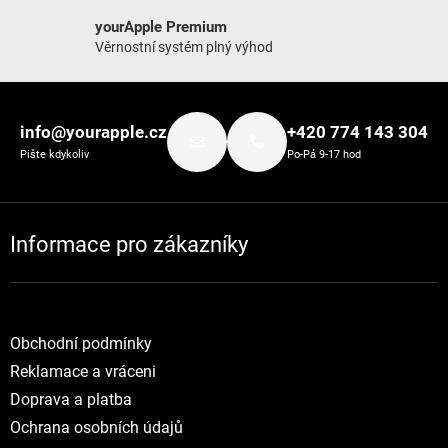
yourApple Premium
Věrnostní systém plný výhod
Zápatí
info@yourapple.cz
+420 774 143 304
Pište kdykoliv
Po-Pá 9-17 hod
Informace pro zákazníky
Obchodní podmínky
Reklamace a vráceni
Doprava a platba
Ochrana osobních údajů