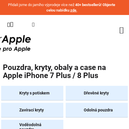
Přejít na obsah
Přidali jsme do jarního výprodeje více než
40+ bestsellerů! Objevte
celou nabídku
zde
.
KATEGORIE
WATCH
IPHONE
IPAD
Pouzdra, kryty, obaly a case na
MACBOOK
Apple iPhone 7 Plus / 8 Plus
AIRPODS
AIRTAG
Kryty s potiskem
Dřevěné kryty
OSTATNÍ
ZNAČKY
Zavírací kryty
Odolná pouzdra
%
AKČNÍ
Voděodolná
ZBOŽÍ