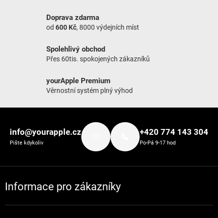
Doprava zdarma
od
600 Kč
, 8000 výdejních míst
Spolehlivý obchod
Přes 60tis. spokojených zákazníků
yourApple Premium
Věrnostní systém plný výhod
Zápatí
info@yourapple.cz
+420 774 143 304
Pište kdykoliv
Po-Pá 9-17 hod
Informace pro zákazníky