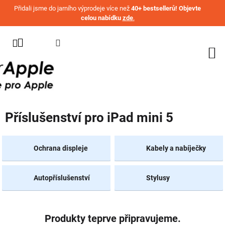
Přejít na obsah
Přidali jsme do jarního výprodeje více než
40+ bestsellerů! Objevte
celou nabídku
zde
.
KATEGORIE
WATCH
IPHONE
IPAD
Příslušenství pro iPad mini 5
MACBOOK
AIRPODS
Ochrana displeje
Kabely a nabíječky
AIRTAG
Autopříslušenství
Stylusy
OSTATNÍ
ZNAČKY
%
AKČNÍ
Produkty teprve připravujeme.
ZBOŽÍ