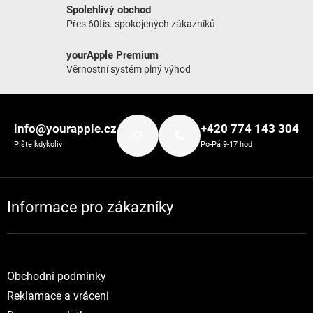
Spolehlivý obchod
Přes 60tis. spokojených zákazníků
yourApple Premium
Věrnostní systém plný výhod
Zápatí
info@yourapple.cz
+420 774 143 304
Pište kdykoliv
Po-Pá 9-17 hod
Informace pro zákazníky
Obchodní podmínky
Reklamace a vráceni