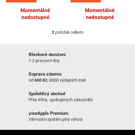
Momentálně
Momentálně
nedostupné
nedostupné
2
položek celkem
Ovládací prvky výpisu
Bleskové doručení
1-2 pracovní dny
Doprava zdarma
od
600 Kč
, 8000 výdejních míst
Spolehlivý obchod
Přes 60tis. spokojených zákazníků
yourApple Premium
Věrnostní systém plný výhod
Zápatí