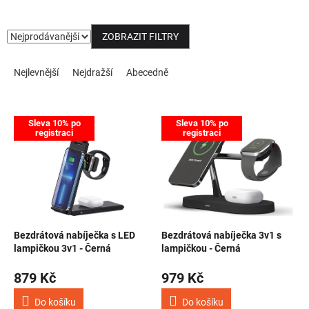
NOVINKY
ZOBRAZIT FILTRY
Řazení produktů
Nejlevnější
Nejdražší
Abecedně
Výpis produktů
Sleva 10% po
Sleva 10% po
registraci
registraci
Bezdrátová nabíječka s LED
Bezdrátová nabíječka 3v1 s
lampičkou 3v1 - Černá
lampičkou - Černá
879 Kč
979 Kč
Do košíku
Do košíku