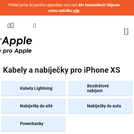
Přejít na obsah
Přidali jsme do jarního výprodeje více než
40+ bestsellerů! Objevte
celou nabídku
zde
.
KATEGORIE
WATCH
IPHONE
IPAD
Kabely a nabíječky pro iPhone XS
MACBOOK
AIRPODS
Bezdrátové
Kabely Lightning
nabíjení
AIRTAG
Nabíječky do sítě
Nabíječky do auta
OSTATNÍ
ZNAČKY
%
Powerbanky
AKČNÍ
ZBOŽÍ