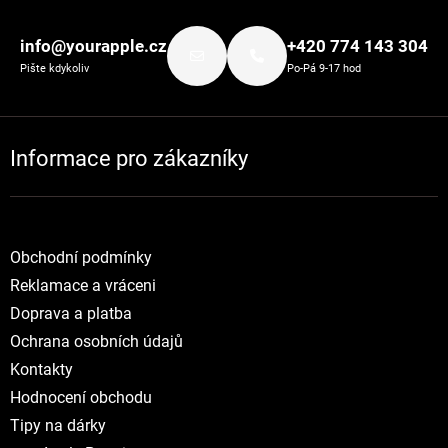
Zápatí
info@yourapple.cz
+420 774 143 304
Pište kdykoliv
Po-Pá 9-17 hod
Informace pro zákazníky
Obchodní podmínky
Reklamace a vráceni
Doprava a platba
Ochrana osobních údajů
Kontakty
Hodnocení obchodu
Tipy na dárky