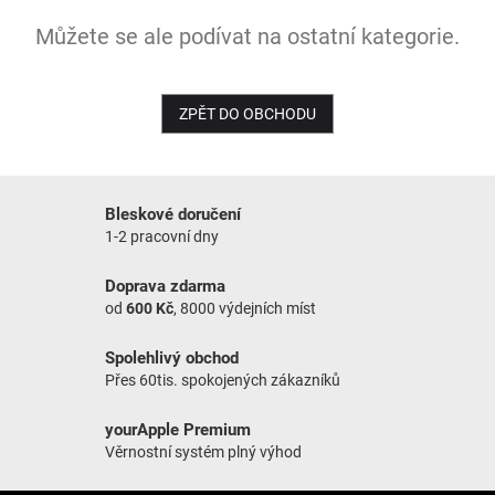
Můžete se ale podívat na ostatní kategorie.
NOVINKY
ZPĚT DO OBCHODU
Bleskové doručení
1-2 pracovní dny
Doprava zdarma
od
600 Kč
, 8000 výdejních míst
Spolehlivý obchod
Přes 60tis. spokojených zákazníků
yourApple Premium
Věrnostní systém plný výhod