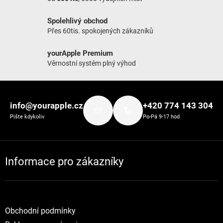
Spolehlivý obchod
Přes 60tis. spokojených zákazníků
yourApple Premium
Věrnostní systém plný výhod
Zápatí
info@yourapple.cz
+420 774 143 304
Pište kdykoliv
Po-Pá 9-17 hod
Informace pro zákazníky
Obchodní podmínky