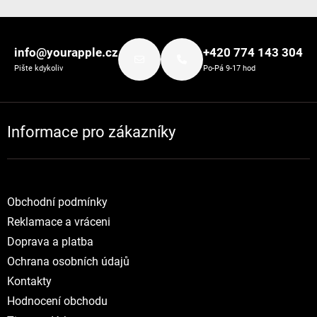
Zápatí
info@yourapple.cz
+420 774 143 304
Pište kdykoliv
Po-Pá 9-17 hod
Informace pro zákazníky
Obchodní podmínky
Reklamace a vráceni
Doprava a platba
Ochrana osobních údajů
Kontakty
Hodnocení obchodu