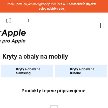
Přejít na obsah
Přidali jsme do jarního výprodeje více než
40+ bestsellerů! Objevte
celou nabídku
zde
.
KATEGORIE
WATCH
IPHONE
IPAD
Kryty a obaly na mobily
MACBOOK
AIRPODS
Kryty a obaly na
Kryty a obaly na
Samsung
iPhone
AIRTAG
OSTATNÍ
ZNAČKY
Produkty teprve připravujeme.
%
AKČNÍ
ZBOŽÍ