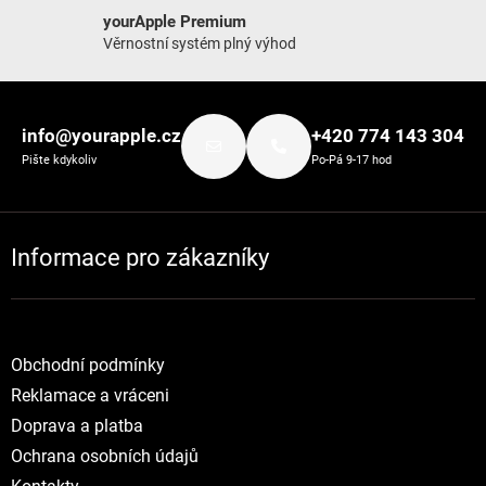
yourApple Premium
Věrnostní systém plný výhod
Zápatí
info@yourapple.cz
+420 774 143 304
Pište kdykoliv
Po-Pá 9-17 hod
Informace pro zákazníky
Obchodní podmínky
Reklamace a vráceni
Doprava a platba
Ochrana osobních údajů