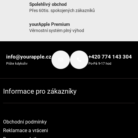
Spolehlivý obchod
Přes 60tis. spokojených zákazníků
yourApple Premium
Věrnostní systém plný výhod
Zápatí
info@yourapple.cz
+420 774 143 304
Pište kdykoliv
Po-Pá 9-17 hod
Informace pro zákazníky
Obchodní podmínky
Reklamace a vráceni