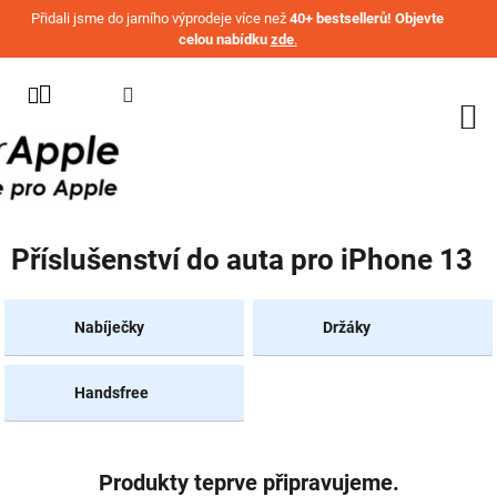
Přejít na obsah
Přidali jsme do jarního výprodeje více než
40+ bestsellerů! Objevte
celou nabídku
zde
.
KATEGORIE
WATCH
IPHONE
IPAD
Příslušenství do auta pro iPhone 13
MACBOOK
AIRPODS
Nabíječky
Držáky
AIRTAG
Handsfree
OSTATNÍ
ZNAČKY
%
AKČNÍ
Produkty teprve připravujeme.
ZBOŽÍ