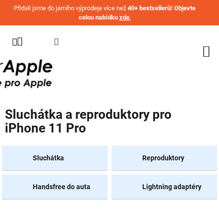
Přejít na obsah
Přidali jsme do jarního výprodeje více než
40+ bestsellerů! Objevte
celou nabídku
zde
.
KATEGORIE
WATCH
IPHONE
IPAD
Sluchátka a reproduktory pro
MACBOOK
iPhone 11 Pro
AIRPODS
AIRTAG
Sluchátka
Reproduktory
OSTATNÍ
ZNAČKY
Handsfree do auta
Lightning adaptéry
%
AKČNÍ
ZBOŽÍ