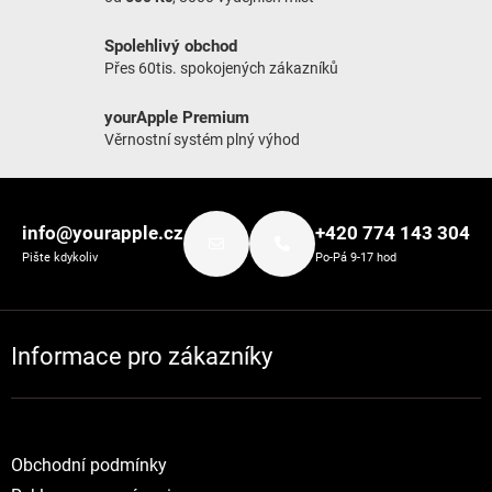
Spolehlivý obchod
Přes 60tis. spokojených zákazníků
yourApple Premium
Věrnostní systém plný výhod
Zápatí
info@yourapple.cz
+420 774 143 304
Pište kdykoliv
Po-Pá 9-17 hod
Informace pro zákazníky
Obchodní podmínky