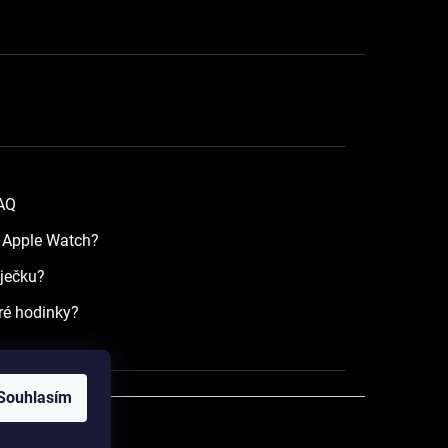
FAQ
a Apple Watch?
íječku?
ré hodinky?
Souhlasím
razena.