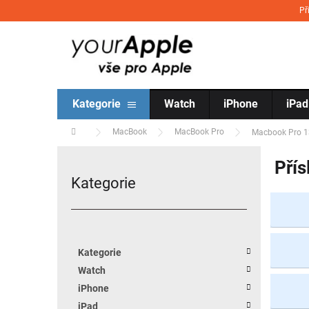
Přejít na obsah
Př
Kategorie
Watch
iPhone
iPad
Domů
MacBook
MacBook Pro
Macbook Pro 1
Postranní panel
Přís
Kategorie
Přeskočit kategorie
Kategorie
Watch
iPhone
iPad