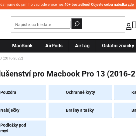
idali jsme do jarního výprodeje více než
40+ bestsellerů! Objevte celou nabídku
zde
.
MacBook
AirPods
AirTag
Ostatní značky
3 (2016-2022)
lušenství pro Macbook Pro 13 (2016-
Pouzdra
Ochranné kryty
Ka
Nabíječky
Brašny a tašky
Ba
Podložky pod
myš