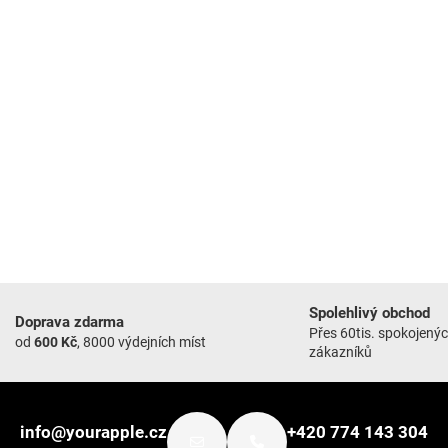
Spolehlivý obchod
Doprava zdarma
Přes 60tis. spokojený
od
600 Kč
, 8000 výdejních míst
zákazníků
info@yourapple.cz
+420 774 143 304