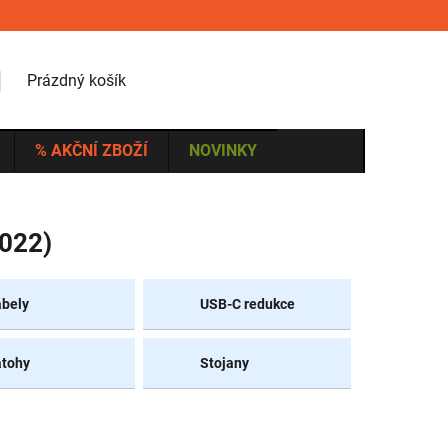
NÁKUPNÍ KOŠÍK
Prázdný košík
% AKČNÍ ZBOŽÍ
NOVINKY
2022)
bely
USB-C redukce
tohy
Stojany