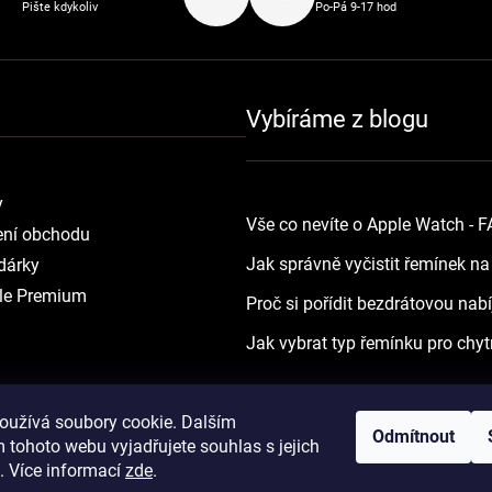
Pište kdykoliv
Po-Pá 9-17 hod
Vybíráme z blogu
y
Vše co nevíte o Apple Watch - 
ní obchodu
Jak správně vyčistit řemínek n
dárky
le Premium
Proč si pořídit bezdrátovou nab
Jak vybrat typ řemínku pro chyt
oužívá soubory cookie. Dalším
Odmítnout
 tohoto webu vyjadřujete souhlas s jejich
. Více informací
zde
.
Vytvořil Shoptet
Copyright 2026
yourApple.cz
. Všechna práva vyh