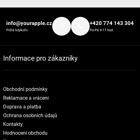
Zápatí
info@yourapple.cz
+420 774 143 304
Pište kdykoliv
Po-Pá 9-17 hod
Informace pro zákazníky
Obchodní podmínky
Reklamace a vráceni
Doprava a platba
Ochrana osobních údajů
Kontakty
Hodnocení obchodu