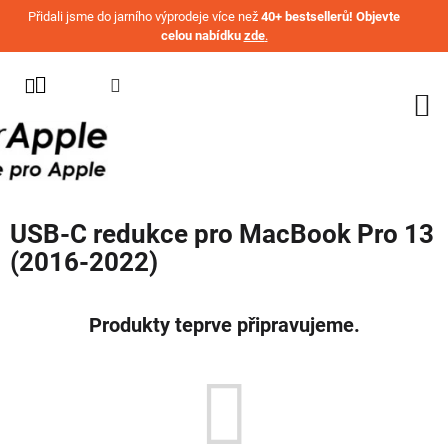
Přejít na obsah
Přidali jsme do jarního výprodeje více než
40+ bestsellerů! Objevte
celou nabídku
zde
.
KATEGORIE
WATCH
IPHONE
IPAD
USB-C redukce pro MacBook Pro 13
MACBOOK
(2016-2022)
AIRPODS
AIRTAG
Produkty teprve připravujeme.
OSTATNÍ
ZNAČKY
%
AKČNÍ
ZBOŽÍ