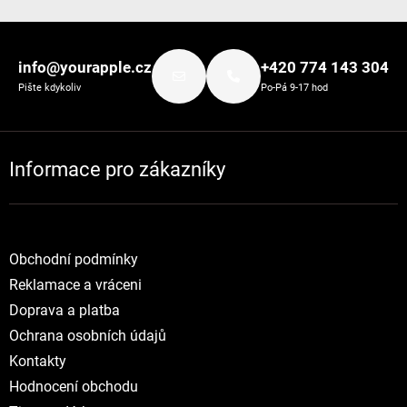
Zápatí
info@yourapple.cz
+420 774 143 304
Pište kdykoliv
Po-Pá 9-17 hod
Informace pro zákazníky
Obchodní podmínky
Reklamace a vráceni
Doprava a platba
Ochrana osobních údajů
Kontakty
Hodnocení obchodu