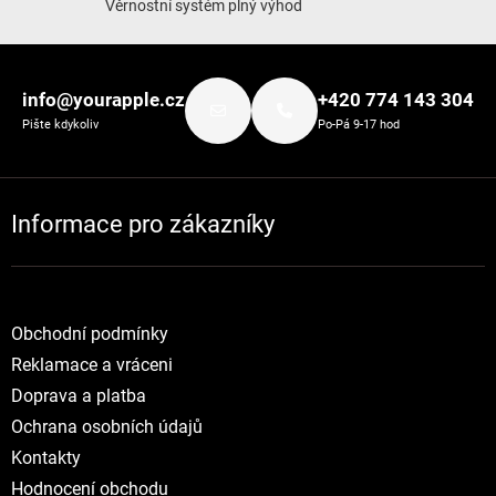
Věrnostní systém plný výhod
Zápatí
info@yourapple.cz
+420 774 143 304
Pište kdykoliv
Po-Pá 9-17 hod
Informace pro zákazníky
Obchodní podmínky
Reklamace a vráceni
Doprava a platba
Ochrana osobních údajů
Kontakty
Hodnocení obchodu