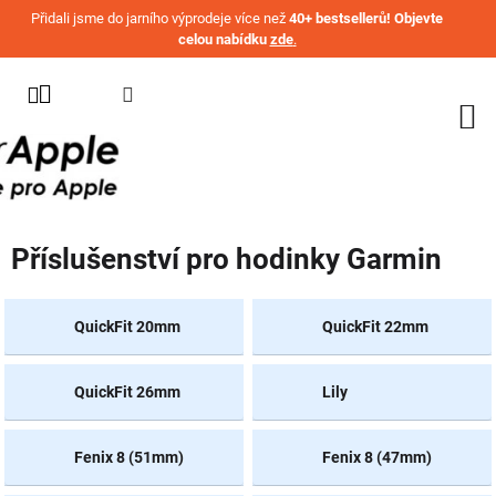
Přejít na obsah
Přidali jsme do jarního výprodeje více než
40+ bestsellerů! Objevte
celou nabídku
zde
.
KATEGORIE
WATCH
IPHONE
IPAD
Příslušenství pro hodinky Garmin
MACBOOK
AIRPODS
QuickFit 20mm
QuickFit 22mm
AIRTAG
QuickFit 26mm
Lily
OSTATNÍ
ZNAČKY
%
Fenix 8 (51mm)
Fenix 8 (47mm)
AKČNÍ
ZBOŽÍ