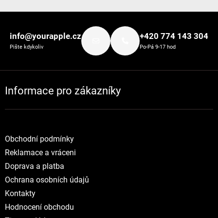
Zápatí
info@yourapple.cz
+420 774 143 304
Pište kdykoliv
Po-Pá 9-17 hod
Informace pro zákazníky
Obchodní podmínky
Reklamace a vráceni
Doprava a platba
Ochrana osobních údajů
Kontakty
Hodnocení obchodu