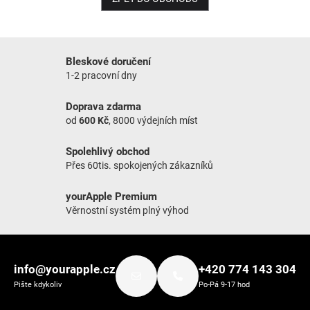
Bleskové doručení
1-2 pracovní dny
Doprava zdarma
od
600 Kč
, 8000 výdejních míst
Spolehlivý obchod
Přes 60tis. spokojených zákazníků
yourApple Premium
Věrnostní systém plný výhod
Zápatí
info@yourapple.cz
+420 774 143 304
Pište kdykoliv
Po-Pá 9-17 hod