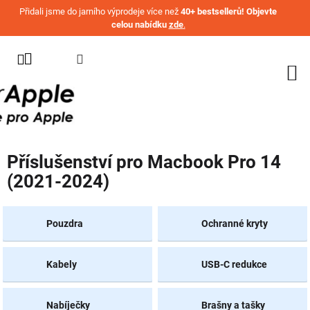
Přejít na obsah
Přidali jsme do jarního výprodeje více než
40+ bestsellerů! Objevte
celou nabídku
zde
.
KATEGORIE
WATCH
IPHONE
IPAD
Příslušenství pro Macbook Pro 14
MACBOOK
(2021-2024)
AIRPODS
AIRTAG
Pouzdra
Ochranné kryty
OSTATNÍ
ZNAČKY
Kabely
USB-C redukce
%
AKČNÍ
Nabíječky
Brašny a tašky
ZBOŽÍ