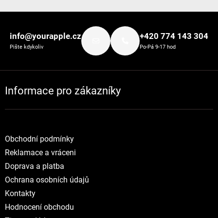
Zápatí
info@yourapple.cz
+420 774 143 304
Pište kdykoliv
Po-Pá 9-17 hod
Informace pro zákazníky
Obchodní podmínky
Reklamace a vráceni
Doprava a platba
Ochrana osobních údajů
Kontakty
Hodnocení obchodu