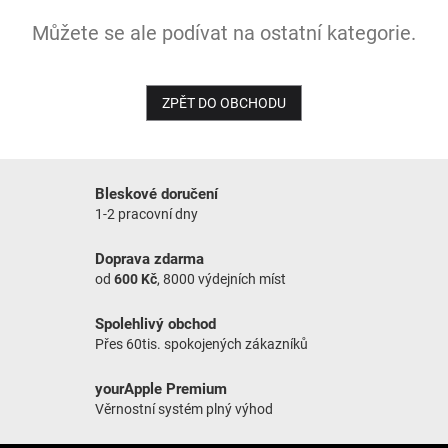
Můžete se ale podívat na ostatní kategorie.
NOVINKY
ZPĚT DO OBCHODU
Bleskové doručení
1-2 pracovní dny
Doprava zdarma
od
600 Kč
, 8000 výdejních míst
Spolehlivý obchod
Přes 60tis. spokojených zákazníků
yourApple Premium
Věrnostní systém plný výhod