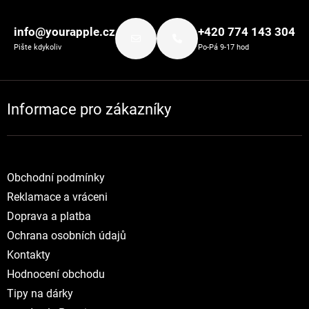
Zápatí
info@yourapple.cz
+420 774 143 304
Pište kdykoliv
Po-Pá 9-17 hod
Informace pro zákazníky
Obchodní podmínky
Reklamace a vráceni
Doprava a platba
Ochrana osobních údajů
Kontakty
Hodnocení obchodu
Tipy na dárky