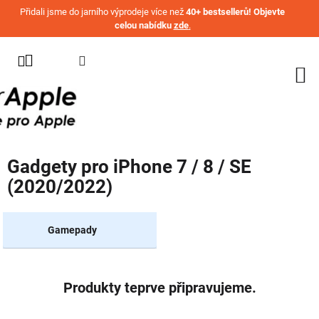
Přejít na obsah
Přidali jsme do jarního výprodeje více než
40+ bestsellerů! Objevte
celou nabídku
zde
.
KATEGORIE
WATCH
IPHONE
IPAD
Gadgety pro iPhone 7 / 8 / SE
MACBOOK
(2020/2022)
AIRPODS
AIRTAG
Gamepady
OSTATNÍ
ZNAČKY
Produkty teprve připravujeme.
%
AKČNÍ
ZBOŽÍ