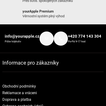
Přes 60tis. spokojených zákazníků
yourApple Premium
Věrnostní systém plný výhod
Zápatí
info@yourapple.cz
+420 774 143 304
Pište kdykoliv
Po-Pá 9-17 hod
Informace pro zákazníky
Obchodní podmínky
Reklamace a vráceni
Doprava a platba