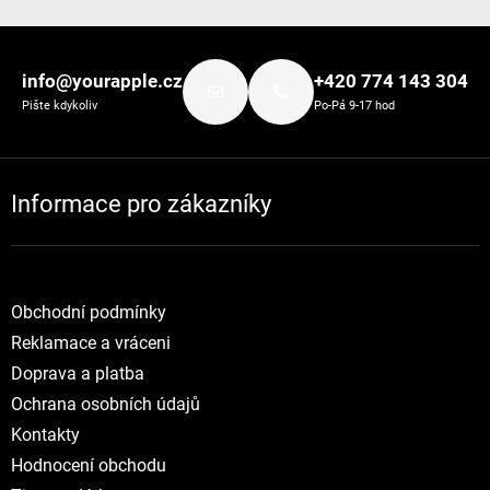
Zápatí
info@yourapple.cz
+420 774 143 304
Pište kdykoliv
Po-Pá 9-17 hod
Informace pro zákazníky
Obchodní podmínky
Reklamace a vráceni
Doprava a platba
Ochrana osobních údajů
Kontakty
Hodnocení obchodu