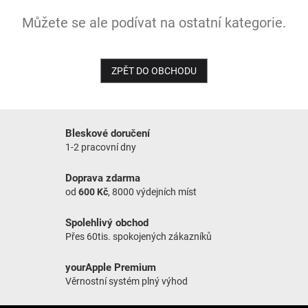
Můžete se ale podívat na ostatní kategorie.
NOVINKY
ZPĚT DO OBCHODU
Bleskové doručení
1-2 pracovní dny
Doprava zdarma
od
600 Kč
, 8000 výdejních míst
Spolehlivý obchod
Přes 60tis. spokojených zákazníků
yourApple Premium
Věrnostní systém plný výhod