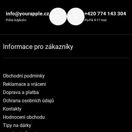
Zápatí
info@yourapple.cz
+420 774 143 304
Pište kdykoliv
Po-Pá 9-17 hod
Informace pro zákazníky
Obchodní podmínky
Reklamace a vráceni
Doprava a platba
Ochrana osobních údajů
Kontakty
Hodnocení obchodu
Tipy na dárky