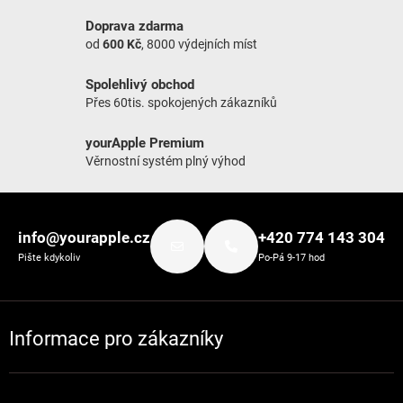
Doprava zdarma
od
600 Kč
, 8000 výdejních míst
Spolehlivý obchod
Přes 60tis. spokojených zákazníků
yourApple Premium
Věrnostní systém plný výhod
Zápatí
info@yourapple.cz
+420 774 143 304
Pište kdykoliv
Po-Pá 9-17 hod
Informace pro zákazníky