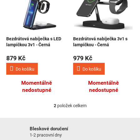
NOVINKY
Bezdrátová nabíječka s LED
Bezdrátová nabíječka 3v1 s
lampičkou 3v1 - Černá
lampičkou - Černá
879 Kč
979 Kč
Do košíku
Do košíku
Momentálně
Momentálně
nedostupné
nedostupné
2
položek celkem
Ovládací prvky výpisu
Bleskové doručení
1-2 pracovní dny