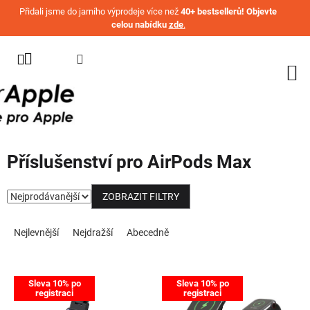
Přejít na obsah
Přidali jsme do jarního výprodeje více než
40+ bestsellerů! Objevte
celou nabídku
zde
.
KATEGORIE
WATCH
IPHONE
IPAD
Příslušenství pro AirPods Max
MACBOOK
AIRPODS
ZOBRAZIT FILTRY
Řazení produktů
AIRTAG
Nejlevnější
Nejdražší
Abecedně
OSTATNÍ
ZNAČKY
Výpis produktů
Sleva 10% po
Sleva 10% po
%
registraci
registraci
AKČNÍ
ZBOŽÍ