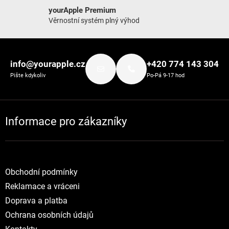
yourApple Premium
Věrnostní systém plný výhod
Zápatí
info@yourapple.cz
+420 774 143 304
Pište kdykoliv
Po-Pá 9-17 hod
Informace pro zákazníky
Obchodní podmínky
Reklamace a vráceni
Doprava a platba
Ochrana osobních údajů