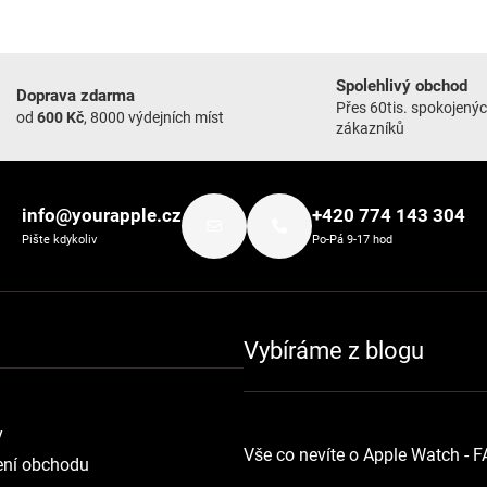
Spolehlivý obchod
Doprava zdarma
Přes 60tis. spokojený
od
600 Kč
, 8000 výdejních míst
zákazníků
info@yourapple.cz
+420 774 143 304
Pište kdykoliv
Po-Pá 9-17 hod
Vybíráme z blogu
y
Vše co nevíte o Apple Watch - 
ní obchodu