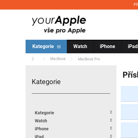
Přejít na obsah
Př
Kategorie
Watch
iPhone
iPad
Domů
MacBook
MacBook Pro
Postranní panel
Přís
Kategorie
Přeskočit kategorie
Kategorie
Watch
iPhone
iPad