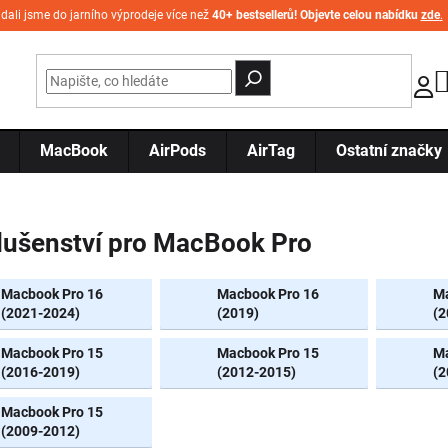
idali jsme do jarního výprodeje více než
40+ bestsellerů! Objevte celou nabídku
zde
.
MacBook
AirPods
AirTag
Ostatní značky
lušenství pro MacBook Pro
Macbook Pro 16
Macbook Pro 16
Ma
(2021-2024)
(2019)
(2
Macbook Pro 15
Macbook Pro 15
Ma
(2016-2019)
(2012-2015)
(2
Macbook Pro 15
(2009-2012)