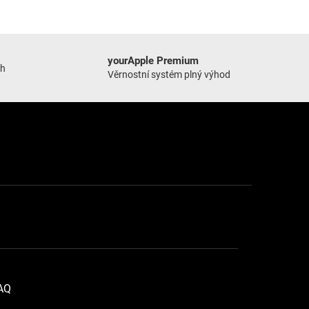
yourApple Premium
ch
Věrnostní systém plný výhod
FAQ