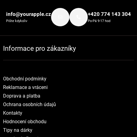
Zápatí
info@yourapple.cz
+420 774 143 304
Pište kdykoliv
Po-Pá 9-17 hod
Informace pro zákazníky
Obchodní podmínky
Reklamace a vráceni
Doprava a platba
Ochrana osobních údajů
Kontakty
Hodnocení obchodu
Tipy na dárky