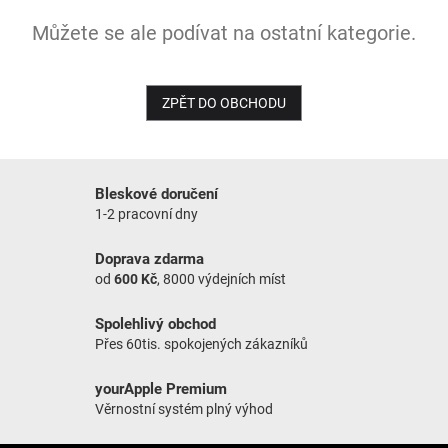
Můžete se ale podívat na ostatní kategorie.
NOVINKY
ZPĚT DO OBCHODU
Bleskové doručení
1-2 pracovní dny
Doprava zdarma
od
600 Kč
, 8000 výdejních míst
Spolehlivý obchod
Přes 60tis. spokojených zákazníků
yourApple Premium
Věrnostní systém plný výhod