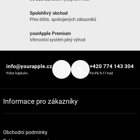
Spolehlivý obchod
Přes 60tis. spokojených zákazníků
yourApple Premium
Věrnostní systém plný výhod
Zápatí
info@yourapple.cz
+420 774 143 304
Pište kdykoliv
Po-Pá 9-17 hod
Informace pro zákazníky
Obchodní podmínky