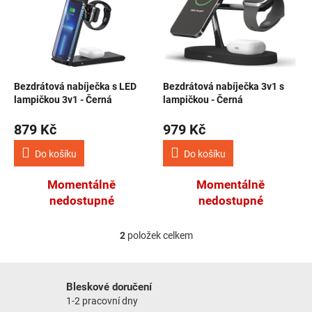
NOVINKY
Bezdrátová nabíječka s LED
Bezdrátová nabíječka 3v1 s
lampičkou 3v1 - Černá
lampičkou - Černá
879 Kč
979 Kč
Do košíku
Do košíku
Momentálně
Momentálně
nedostupné
nedostupné
2
položek celkem
Ovládací prvky výpisu
Bleskové doručení
1-2 pracovní dny