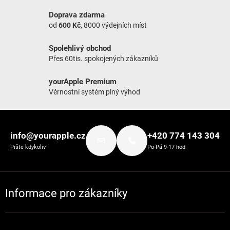
Doprava zdarma
od
600 Kč
, 8000 výdejních míst
Spolehlivý obchod
Přes 60tis. spokojených zákazníků
yourApple Premium
Věrnostní systém plný výhod
Zápatí
info@yourapple.cz
+420 774 143 304
Pište kdykoliv
Po-Pá 9-17 hod
Informace pro zákazníky