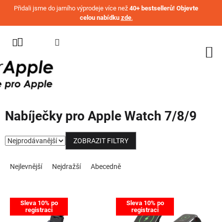
Přejít na obsah
Přidali jsme do jarního výprodeje více než
40+ bestsellerů! Objevte
celou nabídku
zde
.
KATEGORIE
WATCH
IPHONE
IPAD
Nabíječky pro Apple Watch 7/8/9
MACBOOK
AIRPODS
ZOBRAZIT FILTRY
Řazení produktů
AIRTAG
Nejlevnější
Nejdražší
Abecedně
OSTATNÍ
ZNAČKY
Výpis produktů
Sleva 10% po
Sleva 10% po
%
registraci
registraci
AKČNÍ
ZBOŽÍ