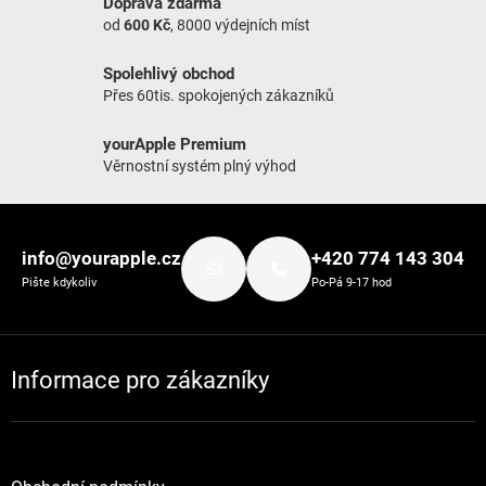
Doprava zdarma
od
600 Kč
, 8000 výdejních míst
Spolehlivý obchod
Přes 60tis. spokojených zákazníků
yourApple Premium
Věrnostní systém plný výhod
Zápatí
info@yourapple.cz
+420 774 143 304
Pište kdykoliv
Po-Pá 9-17 hod
Informace pro zákazníky