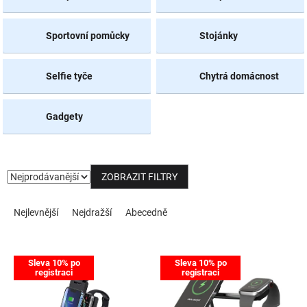
NOVINKY
Sportovní pomůcky
Stojánky
Selfie tyče
Chytrá domácnost
Gadgety
ZOBRAZIT FILTRY
Řazení produktů
Nejlevnější
Nejdražší
Abecedně
Výpis produktů
Sleva 10% po
Sleva 10% po
registraci
registraci