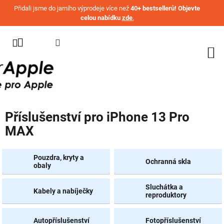
Přejít na obsah
Přidali jsme do jarního výprodeje více než
40+ bestsellerů! Objevte
celou nabídku
zde
.
KATEGORIE
WATCH
IPHONE
IPAD
Příslušenství pro iPhone 13 Pro
MACBOOK
MAX
AIRPODS
AIRTAG
Pouzdra, kryty a
Ochranná skla
obaly
OSTATNÍ
ZNAČKY
Sluchátka a
Kabely a nabíječky
reproduktory
%
AKČNÍ
Autopříslušenství
Fotopříslušenství
ZBOŽÍ