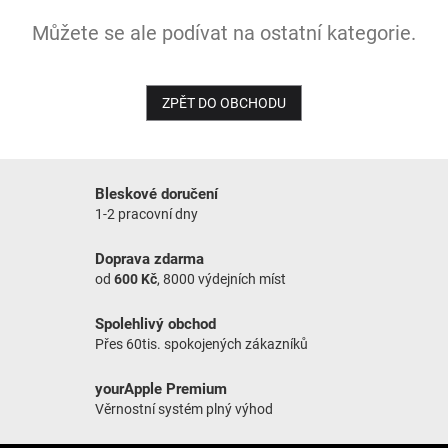
Můžete se ale podívat na ostatní kategorie.
NOVINKY
ZPĚT DO OBCHODU
Bleskové doručení
1-2 pracovní dny
Doprava zdarma
od
600 Kč
, 8000 výdejních míst
Spolehlivý obchod
Přes 60tis. spokojených zákazníků
yourApple Premium
Věrnostní systém plný výhod