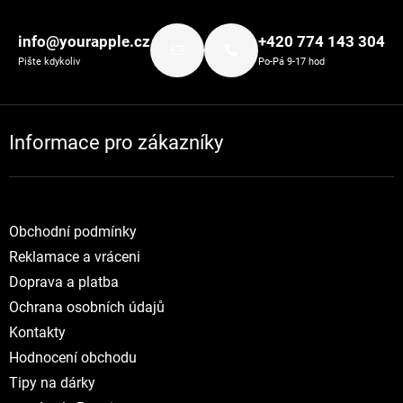
Zápatí
info@yourapple.cz
+420 774 143 304
Pište kdykoliv
Po-Pá 9-17 hod
Informace pro zákazníky
Obchodní podmínky
Reklamace a vráceni
Doprava a platba
Ochrana osobních údajů
Kontakty
Hodnocení obchodu
Tipy na dárky