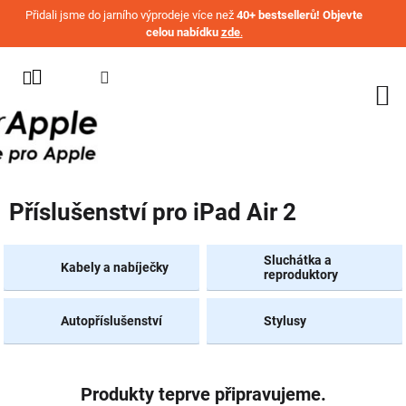
Přejít na obsah
Přidali jsme do jarního výprodeje více než
40+ bestsellerů! Objevte
celou nabídku
zde
.
KATEGORIE
WATCH
IPHONE
IPAD
Příslušenství pro iPad Air 2
MACBOOK
AIRPODS
Sluchátka a
Kabely a nabíječky
reproduktory
AIRTAG
Autopříslušenství
Stylusy
OSTATNÍ
ZNAČKY
%
AKČNÍ
Produkty teprve připravujeme.
ZBOŽÍ