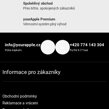
Spolehlivý obchod
Přes 60tis. spokojených zákazníků
yourApple Premium
Věrnostní systém plný výhod
Zápatí
info@yourapple.cz
+420 774 143 304
Pište kdykoliv
Po-Pá 9-17 hod
Informace pro zákazníky
Obchodní podmínky
Reklamace a vráceni