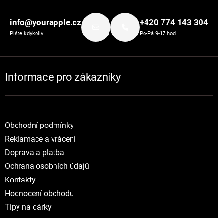
Zápatí
info@yourapple.cz
+420 774 143 304
Pište kdykoliv
Po-Pá 9-17 hod
Informace pro zákazníky
Obchodní podmínky
Reklamace a vráceni
Doprava a platba
Ochrana osobních údajů
Kontakty
Hodnocení obchodu
Tipy na dárky