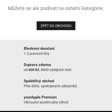
Můžete se ale podívat na ostatní kategorie.
NOVINKY
ZPĚT DO OBCHODU
Bleskové doručení
1-2 pracovní dny
Doprava zdarma
od
600 Kč
, 8000 výdejních míst
Spolehlivý obchod
Přes 60tis. spokojených zákazníků
yourApple Premium
Věrnostní systém plný výhod