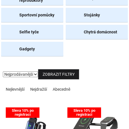
reproduktory
NOVINKY
Sportovní pomůcky
Stojánky
Selfie tyče
Chytrá domácnost
Gadgety
ZOBRAZIT FILTRY
Řazení produktů
Nejlevnější
Nejdražší
Abecedně
Výpis produktů
Sleva 10% po
Sleva 10% po
registraci
registraci