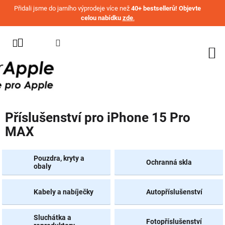
Přejít na obsah
Přidali jsme do jarního výprodeje více než
40+ bestsellerů! Objevte
celou nabídku
zde
.
KATEGORIE
WATCH
IPHONE
IPAD
Příslušenství pro iPhone 15 Pro
MACBOOK
MAX
AIRPODS
AIRTAG
Pouzdra, kryty a
Ochranná skla
obaly
OSTATNÍ
ZNAČKY
Kabely a nabíječky
Autopříslušenství
%
AKČNÍ
Sluchátka a
Fotopříslušenství
ZBOŽÍ