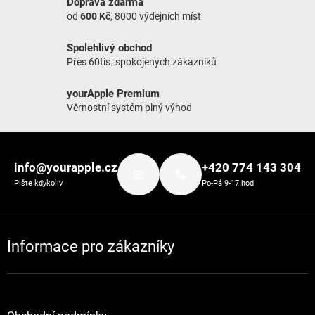
Doprava zdarma
od
600 Kč
, 8000 výdejních míst
Spolehlivý obchod
Přes 60tis. spokojených zákazníků
yourApple Premium
Věrnostní systém plný výhod
Zápatí
info@yourapple.cz
+420 774 143 304
Pište kdykoliv
Po-Pá 9-17 hod
Informace pro zákazníky