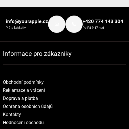
Zápatí
info@yourapple.cz
+420 774 143 304
Pište kdykoliv
Po-Pá 9-17 hod
Informace pro zákazníky
Obchodní podmínky
Reklamace a vráceni
Doprava a platba
Ochrana osobních údajů
Kontakty
Hodnocení obchodu