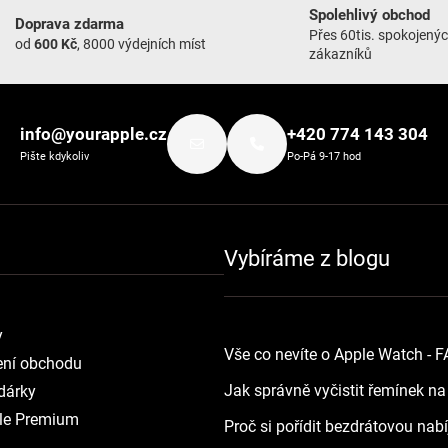
Spolehlivý obchod
Doprava zdarma
Přes 60tis. spokojený
od
600 Kč
, 8000 výdejních míst
zákazníků
info@yourapple.cz
+420 774 143 304
Pište kdykoliv
Po-Pá 9-17 hod
Vybíráme z blogu
y
Vše co nevíte o Apple Watch - 
ní obchodu
Jak správně vyčistit řemínek n
dárky
le Premium
Proč si pořídit bezdrátovou nab