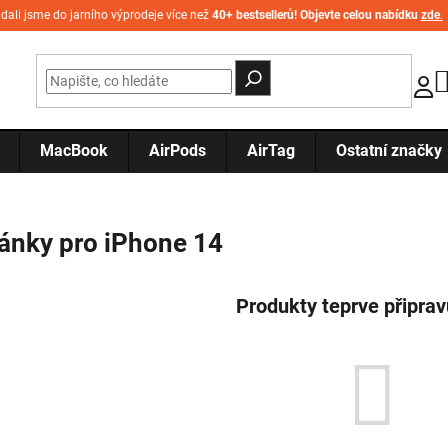
idali jsme do jarního výprodeje více než
40+ bestsellerů! Objevte celou nabídku
zde
.
MacBook
AirPods
AirTag
Ostatní značky
ánky pro iPhone 14
Produkty teprve připra