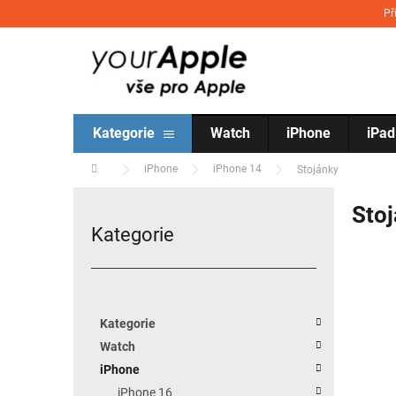
Přejít na obsah
Př
Kategorie
Watch
iPhone
iPad
Domů
iPhone
iPhone 14
Stojánky
Postranní panel
Stoj
Kategorie
Přeskočit kategorie
Kategorie
Watch
iPhone
iPhone 16