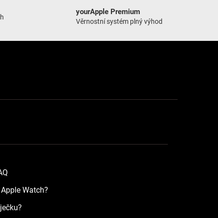
yourApple Premium
ch
Věrnostní systém plný výhod
FAQ
a Apple Watch?
íječku?