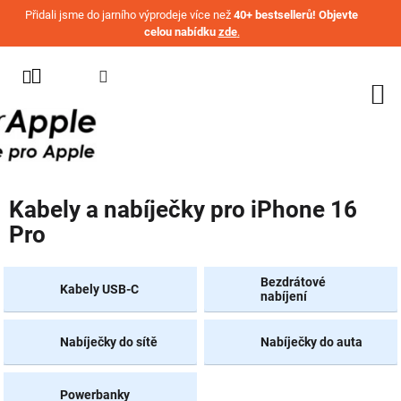
Přejít na obsah
Přidali jsme do jarního výprodeje více než
40+ bestsellerů! Objevte
celou nabídku
zde
.
KATEGORIE
WATCH
IPHONE
IPAD
Kabely a nabíječky pro iPhone 16
MACBOOK
Pro
AIRPODS
AIRTAG
Bezdrátové
Kabely USB-C
nabíjení
OSTATNÍ
ZNAČKY
Nabíječky do sítě
Nabíječky do auta
%
AKČNÍ
Powerbanky
ZBOŽÍ