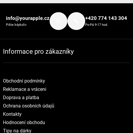
Zápatí
info@yourapple.cz
+420 774 143 304
Pište kdykoliv
Po-Pá 9-17 hod
Informace pro zákazníky
Obchodní podmínky
Reklamace a vráceni
Doprava a platba
Ochrana osobních údajů
Kontakty
Hodnocení obchodu
Tipy na dárky