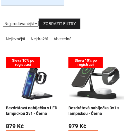
NOVINKY
ZOBRAZIT FILTRY
Řazení produktů
Nejlevnější
Nejdražší
Abecedně
Výpis produktů
Sleva 10% po
Sleva 10% po
registraci
registraci
Bezdrátová nabíječka s LED
Bezdrátová nabíječka 3v1 s
lampičkou 3v1 - Černá
lampičkou - Černá
879 Kč
979 Kč