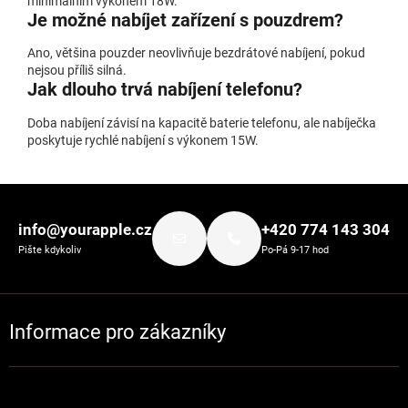
minimálním výkonem 18W.
Je možné nabíjet zařízení s pouzdrem?
Ano, většina pouzder neovlivňuje bezdrátové nabíjení, pokud
nejsou příliš silná.
Jak dlouho trvá nabíjení telefonu?
Doba nabíjení závisí na kapacitě baterie telefonu, ale nabíječka
poskytuje rychlé nabíjení s výkonem 15W.
Zápatí
info@yourapple.cz
+420 774 143 304
Pište kdykoliv
Po-Pá 9-17 hod
Informace pro zákazníky