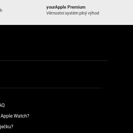
yourApple Premium
ch
Věrnostní systém plný výhod
FAQ
a Apple Watch?
íječku?