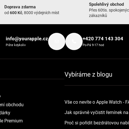
Spolehlivý obchod
Doprava zdarma
Přes 60tis. spokojený
od
600 Kč
, 8000 výdejních míst
zákazníků
info@yourapple.cz
+420 774 143 304
Pište kdykoliv
Po-Pá 9-17 hod
Vybíráme z blogu
y
Vše co nevíte o Apple Watch - 
ní obchodu
Jak správně vyčistit řemínek n
dárky
le Premium
Proč si pořídit bezdrátovou nab