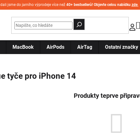
idali jsme do jarního výprodeje více než
40+ bestsellerů! Objevte celou nabídku
zde
.
MacBook
AirPods
AirTag
Ostatní značky
ie tyče pro iPhone 14
Produkty teprve připra