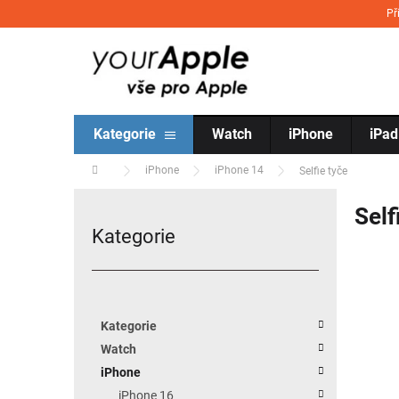
Přejít na obsah
Př
Kategorie
Watch
iPhone
iPad
Domů
iPhone
iPhone 14
Selfie tyče
Postranní panel
Self
Kategorie
Přeskočit kategorie
Kategorie
Watch
iPhone
iPhone 16