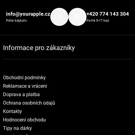
Zápatí
info@yourapple.cz
+420 774 143 304
Pište kdykoliv
Po-Pá 9-17 hod
Informace pro zákazníky
Obchodní podmínky
Reklamace a vráceni
Doprava a platba
Ochrana osobních údajů
Kontakty
Hodnocení obchodu
Tipy na dárky