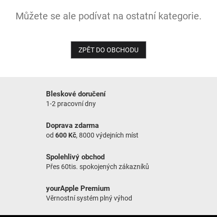
Můžete se ale podívat na ostatní kategorie.
NOVINKY
ZPĚT DO OBCHODU
Bleskové doručení
1-2 pracovní dny
Doprava zdarma
od
600 Kč
, 8000 výdejních míst
Spolehlivý obchod
Přes 60tis. spokojených zákazníků
yourApple Premium
Věrnostní systém plný výhod