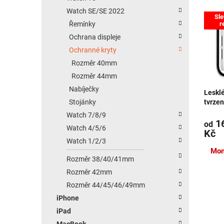
Výpis
Watch SE/SE 2022
Sle
r
Řemínky
Ochrana displeje
Ochranné kryty
Rozměr 40mm
Rozměr 44mm
Nabíječky
Leskl
Stojánky
tvrzen
stříb
Watch 7/8/9
16
od
Watch 4/5/6
Kč
Watch 1/2/3
Mom
Rozměr 38/40/41mm
Rozměr 42mm
Rozměr 44/45/46/49mm
iPhone
iPad
MacBook