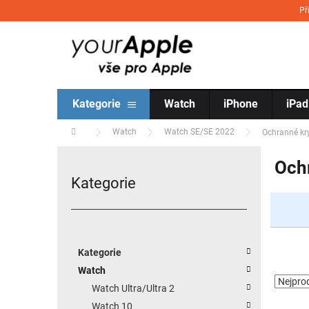
Přejít na obsah
Př
Kategorie
Watch
iPhone
iPad
Domů
Watch
Watch SE/SE 2022
Ochranné kr
Postranní panel
Och
Kategorie
Přeskočit kategorie
Kategorie
Watch
Watch Ultra/Ultra 2
Watch 10