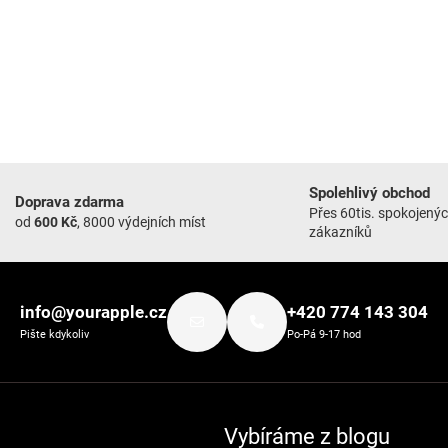
Spolehlivý obchod
Doprava zdarma
Přes 60tis. spokojený
od
600 Kč
, 8000 výdejních míst
zákazníků
info@yourapple.cz
+420 774 143 304
Pište kdykoliv
Po-Pá 9-17 hod
Vybíráme z blogu