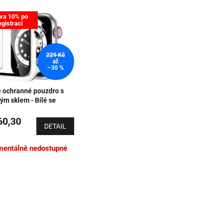
 produktů
va 10% po
egistraci
229 Kč
až
–30 %
é ochranné pouzdro s
ým sklem - Bílé se
rným obrysem
0,30
DETAIL
entálně nedostupné
Ovládací 