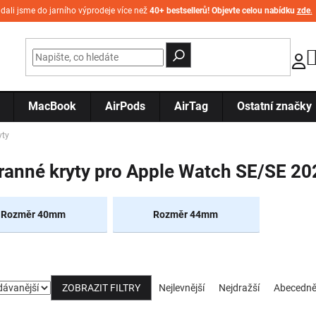
idali jsme do jarního výprodeje více než
40+ bestsellerů! Objevte celou nabídku
zde
.
MacBook
AirPods
AirTag
Ostatní značky
yty
ranné kryty pro Apple Watch SE/SE 20
Rozměr 40mm
Rozměr 44mm
Řazení produktů
ZOBRAZIT FILTRY
Nejlevnější
Nejdražší
Abecedn