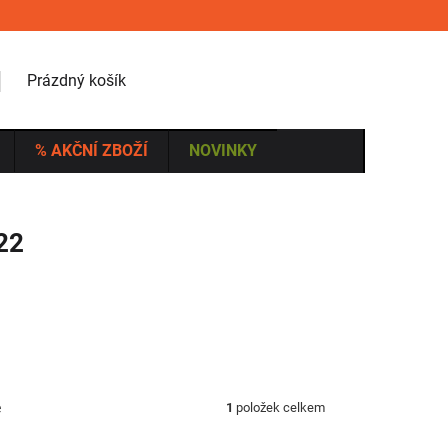
NÁKUPNÍ KOŠÍK
Prázdný košík
% AKČNÍ ZBOŽÍ
NOVINKY
22
ě
1
položek celkem