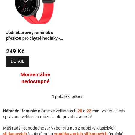
Jednobarevný řemínek s
přezkou pro chytré hodinky -
Červený
249 Kč
DETAIL
Momentálně
nedostupné
1
položek celkem
Ovládací prvky výpisu
Náhradní řemínky
máme ve velikostech
20
a
22
mm.
Vyber si tedy
správnou velikost a můžeš nakupovat s radostí!
Máš radši jednoduchost? Vyber si u nás z nabídky klasických
silikonových
řemínků nebo
vroubkovaných silikonových
řemínků.