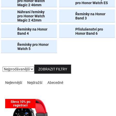
pro Honor Watch
pro Honor Watch ES
Magic 2 46mm
NOVINKY
Náhraní řemínky
Řemínky na Honor
pro Honor Watch
Band 3
Magic 2 42mm
Řemínky na Honor
Příslušenství pro
Band 4
Honor Band 6
Řemínky pro Honor
Watch 5
ZOBRAZIT FILTRY
Řazení produktů
Nejlevnější
Nejdražší
Abecedně
Výpis produktů
Sleva 10% po
registraci