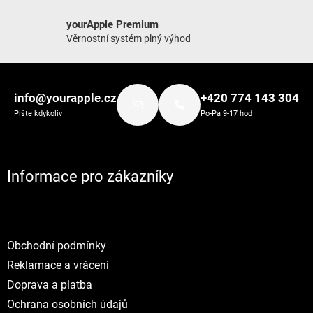
yourApple Premium
Věrnostní systém plný výhod
Zápatí
info@yourapple.cz
+420 774 143 304
Pište kdykoliv
Po-Pá 9-17 hod
Informace pro zákazníky
Obchodní podmínky
Reklamace a vráceni
Doprava a platba
Ochrana osobních údajů