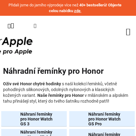
Přejít na obsah
Přidali jsme do jarního výprodeje více než
40+ bestsellerů! Objevte
celou nabídku
zde
.
KATEGORIE
WATCH
IPHONE
IPAD
Náhradní řemínky pro Honor
MACBOOK
AIRPODS
Oživ své Honor chytré hodinky
s naší kolekcí řemínků, včetně
pohodlných silikonových, odolných nylonových a klasických
kožených variant.
Naše řemínky pro Honor
v milánském a alpském
AIRTAG
tahu přinášejí styl, který do tvého šatníku rozhodně patří!
OSTATNÍ
ZNAČKY
Náhraní řemínky
Náhraní řemínky
pro Honor Watch
pro Honor Watch
GS 3
GS Pro
%
AKČNÍ
Náhraní řemínky
Náhraní řemínky
ZBOŽÍ