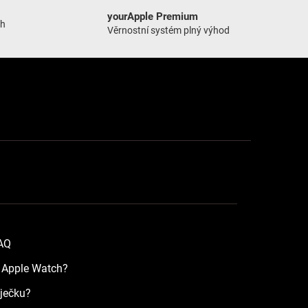
yourApple Premium
ch
Věrnostní systém plný výhod
FAQ
a Apple Watch?
íječku?