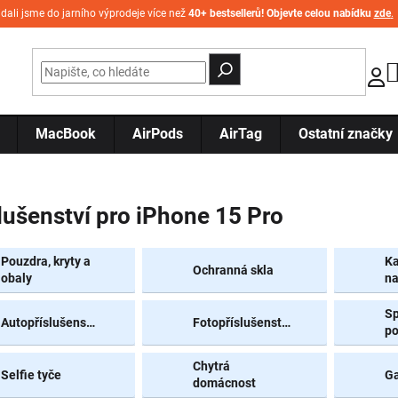
idali jsme do jarního výprodeje více než
40+ bestsellerů! Objevte celou nabídku
zde
.
MacBook
AirPods
AirTag
Ostatní značky
lušenství pro iPhone 15 Pro
Pouzdra, kryty a
Ka
Ochranná skla
obaly
na
Sp
Autopříslušenství
Fotopříslušenství
p
Chytrá
Selfie tyče
G
domácnost