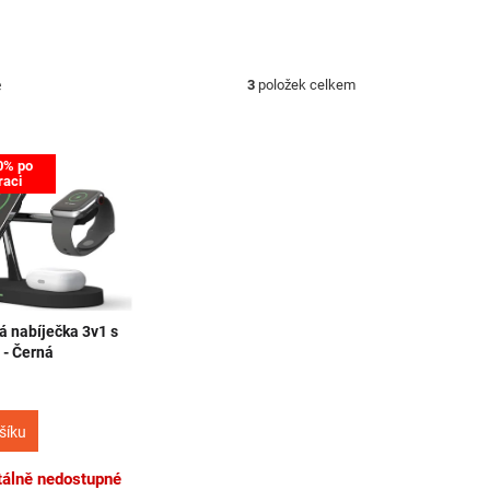
ě
3
položek celkem
0% po
raci
á nabíječka 3v1 s
 - Černá
šíku
álně nedostupné