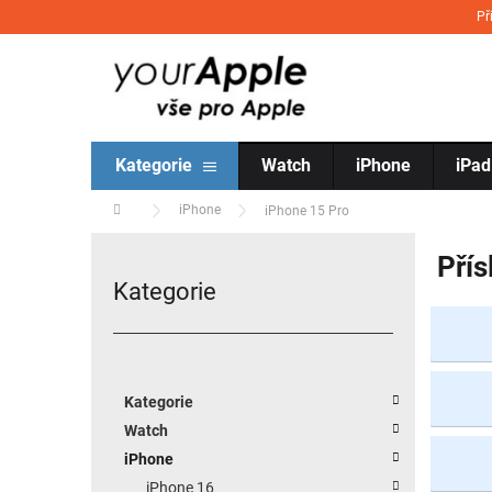
Přejít na obsah
Př
Kategorie
Watch
iPhone
iPad
Domů
iPhone
iPhone 15 Pro
Postranní panel
Přís
Kategorie
Přeskočit kategorie
Kategorie
Watch
iPhone
iPhone 16