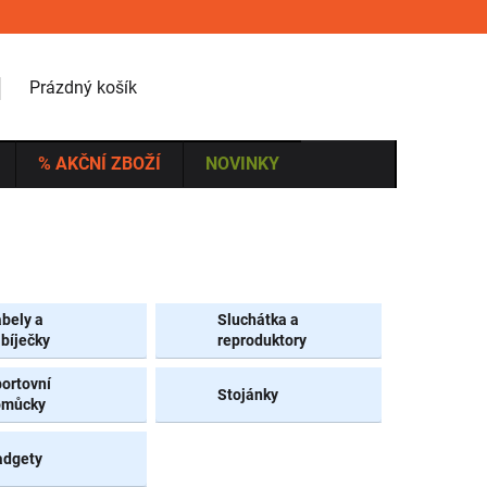
NÁKUPNÍ KOŠÍK
Prázdný košík
% AKČNÍ ZBOŽÍ
NOVINKY
bely a
Sluchátka a
bíječky
reproduktory
ortovní
Stojánky
omůcky
adgety