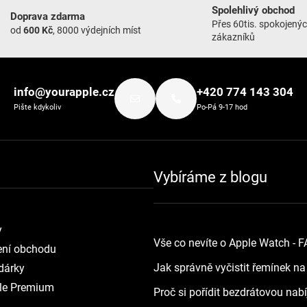
Spolehlivý obchod
Doprava zdarma
Přes 60tis. spokojený
od
600 Kč
, 8000 výdejních míst
zákazníků
info@yourapple.cz
+420 774 143 304
Pište kdykoliv
Po-Pá 9-17 hod
Vybíráme z blogu
y
Vše co nevíte o Apple Watch - 
ní obchodu
Jak správně vyčistit řemínek n
dárky
le Premium
Proč si pořídit bezdrátovou nab