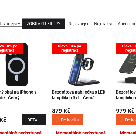
Řazení produktů
ZOBRAZIT FILTRY
Nejlevnější
Nejdražší
Abecedn
 produktů
va 10% po
Sleva 10% po
Sleva 1
egistraci
registraci
regist
ý obal na iPhone s
Bezdrátová nabíječka s LED
Bezdrátov
fe - Černý
lampičkou 3v1 - Černá
lampičkou
879 Kč
979 Kč
 Kč
DETAIL
Do košíku
Do ko
entálně nedostupné
Momentálně nedostupné
Moment