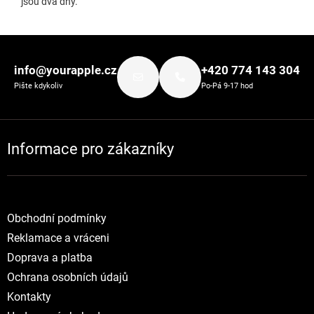
jsou dva dny.
Zápatí
info@yourapple.cz
+420 774 143 304
Pište kdykoliv
Po-Pá 9-17 hod
Informace pro zákazníky
Obchodní podmínky
Reklamace a vráceni
Doprava a platba
Ochrana osobních údajů
Kontakty