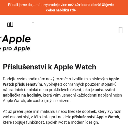
Přejít na obsah
Přidali jsme do jarního výprodeje více než
40+ bestsellerů! Objevte
celou nabídku
zde
.
KATEGORIE
WATCH
IPHONE
IPAD
Příslušenství k Apple Watch
MACBOOK
AIRPODS
Dodejte svým hodinkám nový rozměr s kvalitním a stylovým
Apple
Watch příslušenstvím
. Vybírejte z ochranných pouzder, stojánků,
náhradních řemínků nebo praktických řešení, jako je
univerzální
AIRTAG
nabíječka na hodinky
, která vám usnadní každodenní nabíjení nejen
Apple Watch, ale často i jiných zařízení.
OSTATNÍ
ZNAČKY
Ať už preferujete minimalismus nebo hledáte doplněk, který zvýrazní
váš osobní styl, v této kategorii najdete
příslušenství Apple Watch
,
%
které spojuje funkčnost, spolehlivost a moderní design.
AKČNÍ
ZBOŽÍ