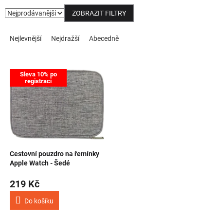
ZOBRAZIT FILTRY
NOVINKY
Řazení produktů
Nejlevnější
Nejdražší
Abecedně
Výpis produktů
Sleva 10% po
registraci
Cestovní pouzdro na řemínky
Apple Watch - Šedé
219 Kč
Do košíku