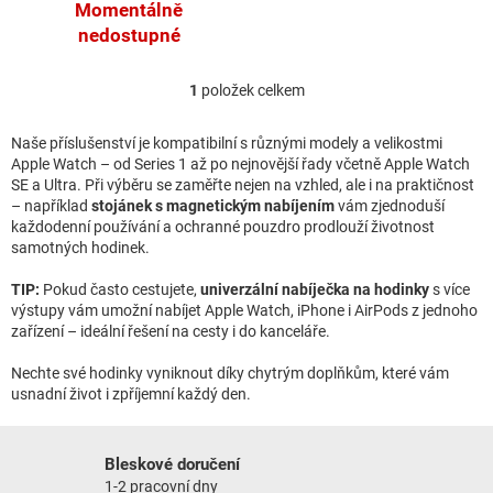
Momentálně
nedostupné
1
položek celkem
Ovládací prvky výpisu
Naše příslušenství je kompatibilní s různými modely a velikostmi
Apple Watch – od Series 1 až po nejnovější řady včetně Apple Watch
SE a Ultra. Při výběru se zaměřte nejen na vzhled, ale i na praktičnost
– například
stojánek s magnetickým nabíjením
vám zjednoduší
každodenní používání a ochranné pouzdro prodlouží životnost
samotných hodinek.
TIP:
Pokud často cestujete,
univerzální nabíječka na hodinky
s více
výstupy vám umožní nabíjet Apple Watch, iPhone i AirPods z jednoho
zařízení – ideální řešení na cesty i do kanceláře.
Nechte své hodinky vyniknout díky chytrým doplňkům, které vám
usnadní život i zpříjemní každý den.
Bleskové doručení
1-2 pracovní dny