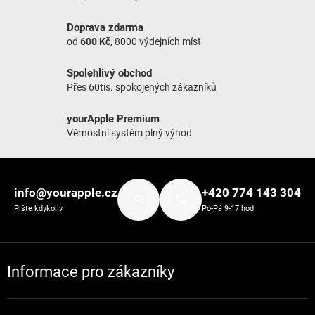
Doprava zdarma
od
600 Kč
, 8000 výdejních míst
Spolehlivý obchod
Přes 60tis. spokojených zákazníků
yourApple Premium
Věrnostní systém plný výhod
Zápatí
info@yourapple.cz
+420 774 143 304
Pište kdykoliv
Po-Pá 9-17 hod
Informace pro zákazníky