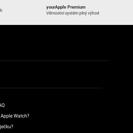
yourApple Premium
ch
Věrnostní systém plný výhod
FAQ
a Apple Watch?
íječku?