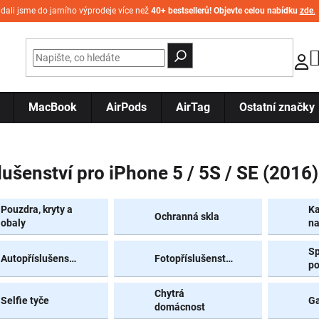
idali jsme do jarního výprodeje více než
40+ bestsellerů! Objevte celou nabídku
zde
.
MacBook
AirPods
AirTag
Ostatní značky
lušenství pro iPhone 5 / 5S / SE (2016)
Pouzdra, kryty a
Ka
Ochranná skla
obaly
na
Sp
Autopříslušenství
Fotopříslušenství
p
Chytrá
Selfie tyče
G
domácnost