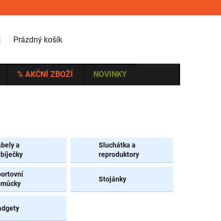
NÁKUPNÍ KOŠÍK
Prázdný košík
% AKČNÍ ZBOŽÍ
NOVINKY
bely a
Sluchátka a
bíječky
reproduktory
ortovní
Stojánky
omůcky
adgety