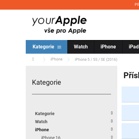
Přejít na obsah
Př
Kategorie
Watch
iPhone
iPad
Domů
iPhone
iPhone 5 / 5S / SE (2016)
Postranní panel
Přís
Kategorie
Přeskočit kategorie
Kategorie
Watch
iPhone
iPhone 16