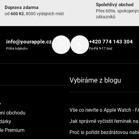
Spolehlivý obchod
Doprava zdarma
Přes 60tis. spokojený
od
600 Kč
, 8000 výdejních míst
zákazníků
info@yourapple.cz
+420 774 143 304
Pište kdykoliv
Po-Pá 9-17 hod
Vybíráme z blogu
y
Vše co nevíte o Apple Watch - 
ní obchodu
Jak správně vyčistit řemínek n
dárky
le Premium
Proč si pořídit bezdrátovou nab