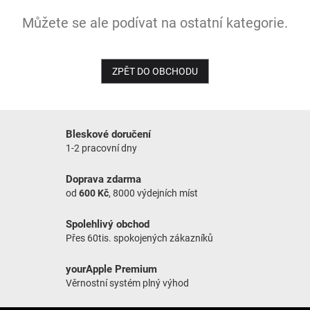
Můžete se ale podívat na ostatní kategorie.
NOVINKY
ZPĚT DO OBCHODU
Bleskové doručení
1-2 pracovní dny
Doprava zdarma
od
600 Kč
, 8000 výdejních míst
Spolehlivý obchod
Přes 60tis. spokojených zákazníků
yourApple Premium
Věrnostní systém plný výhod