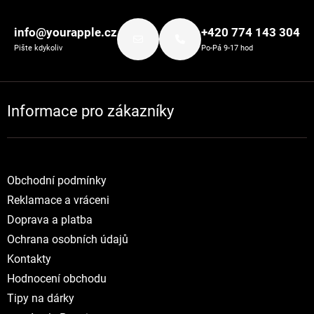
Zápatí
info@yourapple.cz
+420 774 143 304
Pište kdykoliv
Po-Pá 9-17 hod
Informace pro zákazníky
Obchodní podmínky
Reklamace a vráceni
Doprava a platba
Ochrana osobních údajů
Kontakty
Hodnocení obchodu
Tipy na dárky