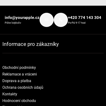
Zápatí
info@yourapple.cz
+420 774 143 304
Pište kdykoliv
Po-Pá 9-17 hod
Informace pro zákazníky
Obchodní podmínky
Reklamace a vráceni
Doprava a platba
Ochrana osobních údajů
Kontakty
Hodnocení obchodu